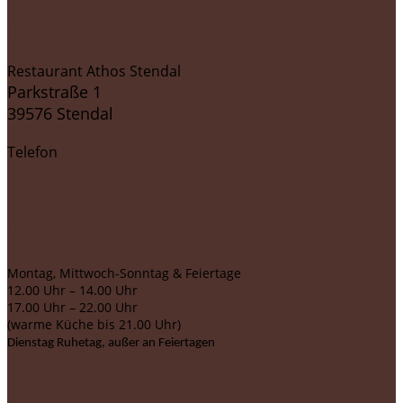
Kontakt
Restaurant Athos Stendal
Parkstraße 1
39576 Stendal
Telefon
03931 71 76 76
Öffnungszeiten
Montag, Mittwoch-Sonntag & Feiertage
12.00 Uhr – 14.00 Uhr
17.00 Uhr – 22.00 Uhr
(warme Küche bis 21.00 Uhr)
Dienstag Ruhetag, außer an Feiertagen